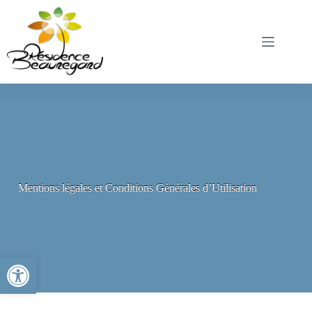
Passer
au
contenu
Mentions légales et Conditions Générales d’Utilisation
Ouvrir la barre d’outils