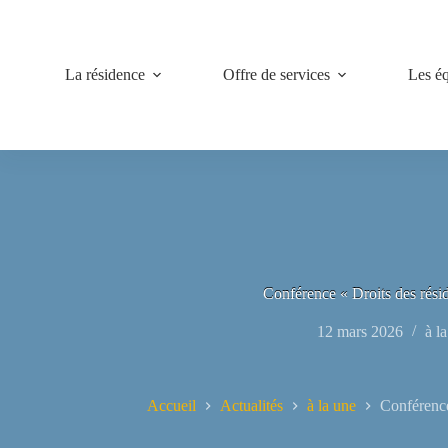
Passer
au
contenu
La résidence
Offre de services
Les é
Conférence « Droits des rési
12 mars 2026
à l
Accueil
Actualités
à la une
Conférence