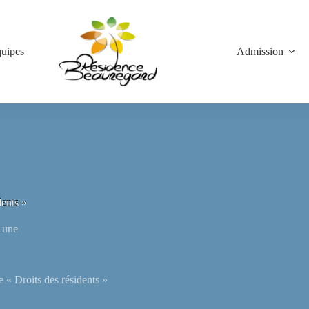
quipes
Admission
dents »
a une
 « Droits des résidents »