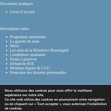
Documents pratiques
Livret d’accueil
Informations utiles
Programme animations
La gazette du mois
Menu
Les amis de la Résidence Beauregard
Candidature spontanée
Postes à pourvoir
Démarche RSE
Mentions légales & CGU
Protection des données personnelles
Contact Info
Nous utilisons des cookies pour vous offrir la meilleure
expérience sur notre site.
Ce site web utilise des cookies en poursuivant votre navigation
Adresse :
ou en cliquant sur « Tout accepter », vous autorisez l’installation
8 rue de l'hôpital 07240 Vernoux-en-Vivarais
de cookies.