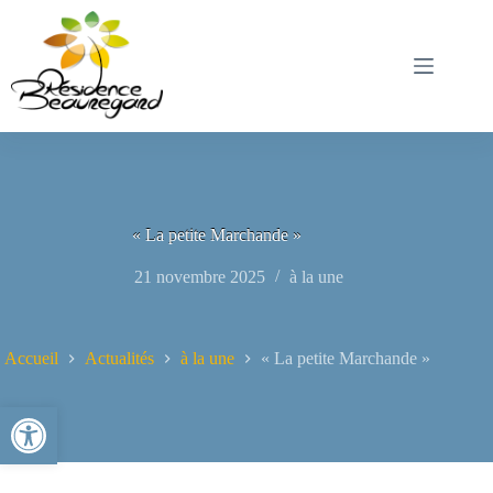
Passer
au
contenu
« La petite Marchande »
21 novembre 2025
à la une
Accueil
Actualités
à la une
« La petite Marchande »
Ouvrir la barre d’outils