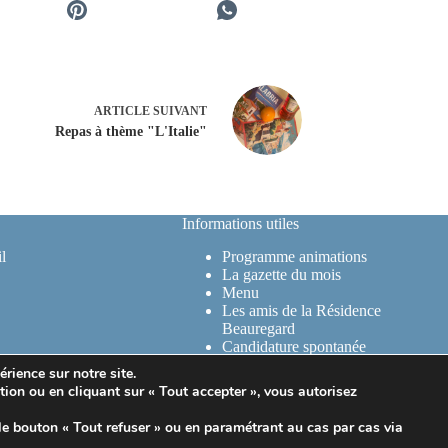
ARTICLE
SUIVANT
Repas à thème "L'Italie"
Informations utiles
l
Programme animations
La gazette du mois
Menu
Les amis de la Résidence
Beauregard
Candidature spontanée
Postes à pourvoir
rience sur notre site.
Démarche RSE
tion ou en cliquant sur « Tout accepter », vous autorisez
Mentions légales & CGU
Protection des données
le bouton « Tout refuser » ou en paramétrant au cas par cas via
personnelles