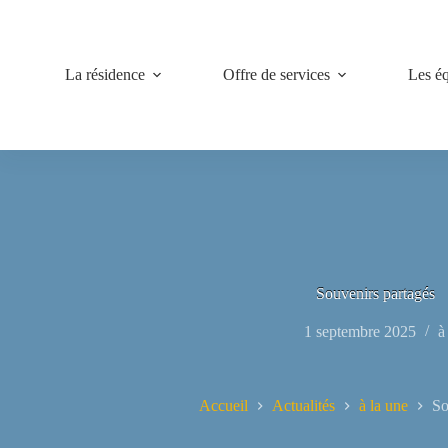
Passer
au
contenu
La résidence
Offre de services
Les é
Souvenirs partagés
1 septembre 2025
à
Accueil
Actualités
à la une
So