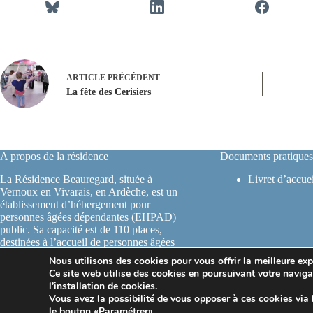
ARTICLE
PRÉCÉDENT
La fête des Cerisiers
A propos de la résidence
Documents pratiques
La Résidence Beauregard, située à
Livret d’accuei
Vernoux en Vivarais, en Ardèche, est un
établissement d’hébergement pour
personnes âgées dépendantes (EHPAD)
public. Sa capacité est de 110 places,
destinées à l’accueil de personnes âgées
de plus de 60 ans.
Nous utilisons des cookies pour vous offrir la meilleure expé
Ce site web utilise des cookies en poursuivant votre naviga
l’installation de cookies.
Vous avez la possibilité de vous opposer à ces cookies via 
le bouton «
Paramétrer
».