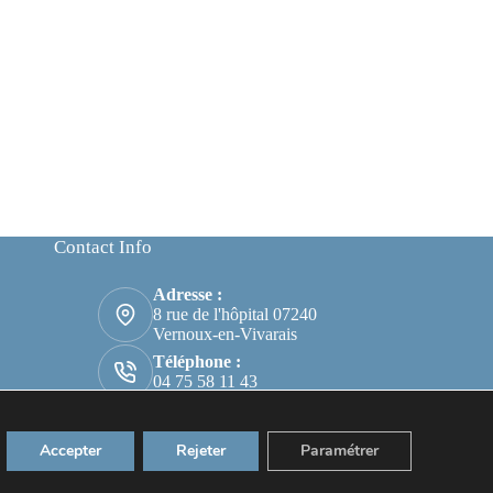
Contact Info
Adresse :
8 rue de l'hôpital 07240
Vernoux-en-Vivarais
Téléphone :
04 75 58 11 43
Email :
ehpad@beauregard-
residence.fr
Accepter
Rejeter
Paramétrer