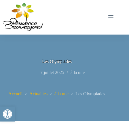
Passer
au
contenu
Les Olympiades
7 juillet 2025
à la une
Accueil
Actualités
à la une
Les Olympiades
Ouvrir la barre d’outils