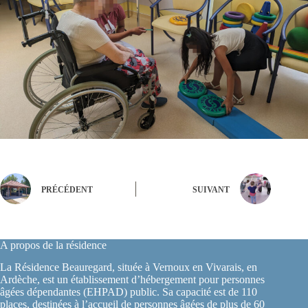
PRÉCÉDENT
SUIVANT
A propos de la résidence
La Résidence Beauregard, située à Vernoux en Vivarais, en
Ardèche, est un établissement d’hébergement pour personnes
âgées dépendantes (EHPAD) public. Sa capacité est de 110
places, destinées à l’accueil de personnes âgées de plus de 60