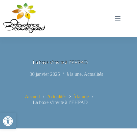
Passer
au
contenu
La boxe s’invite à l’EHPAD
30 janvier 2025
à la une
,
Actualités
Accueil
Actualités
à la une
La boxe s’invite à l’EHPAD
Ouvrir la barre d’outils